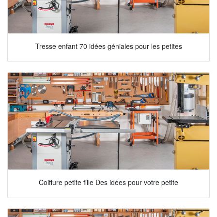
Tresse enfant 70 idées géniales pour les petites
Coiffure petite fille Des idées pour votre petite