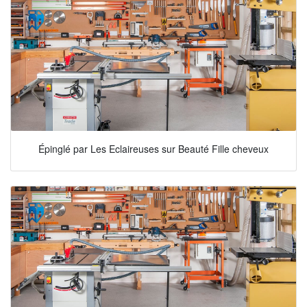
Épinglé par Les Eclaireuses sur Beauté Fille cheveux