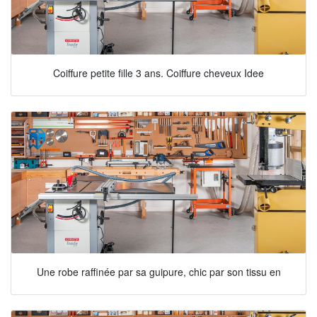
Coiffure petite fille 3 ans. Coiffure cheveux Idee
Une robe raffinée par sa guipure, chic par son tissu en