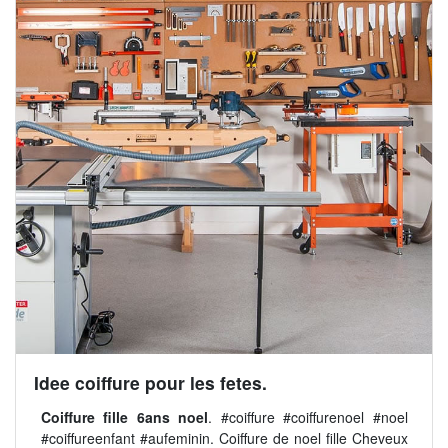
Idee coiffure pour les fetes.
Coiffure fille 6ans noel
. #coiffure #coiffurenoel #noel
#coiffureenfant #aufeminin. Coiffure de noel fille Cheveux