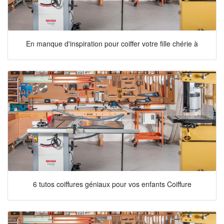
En manque d'inspiration pour coiffer votre fille chérie à
6 tutos coiffures géniaux pour vos enfants Coiffure