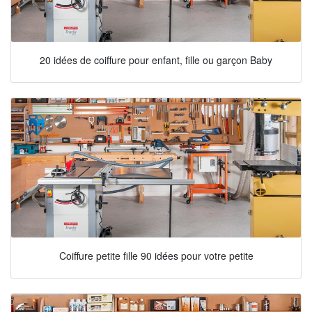
20 idées de coiffure pour enfant, fille ou garçon Baby
Coiffure petite fille 90 idées pour votre petite